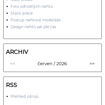
Foto odrostlých nehtů
Starší práce
Postup nehtové modeláže
Design nehtů jak jde čas
ARCHIV
<<
červen / 2026
>>
RSS
Přehled zdrojů