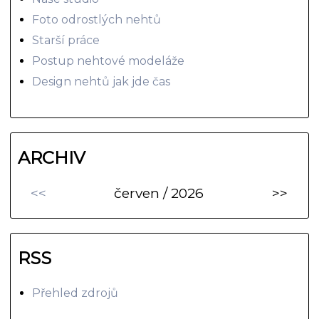
Foto odrostlých nehtů
Starší práce
Postup nehtové modeláže
Design nehtů jak jde čas
ARCHIV
<<
červen / 2026
>>
RSS
Přehled zdrojů