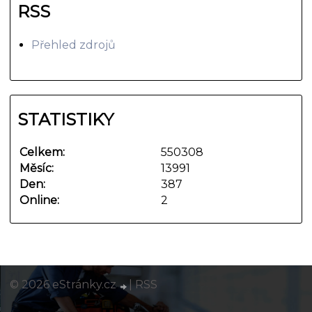
RSS
Přehled zdrojů
STATISTIKY
Celkem:
550308
Měsíc:
13991
Den:
387
Online:
2
© 2026 eStránky.cz
|
RSS