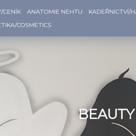
/CENÍK
ANATOMIE NEHTU
KADEŘNICTVÍ/H
TIKA/COSMETICS
BEAUTY