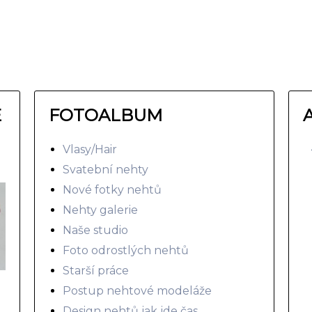
E
FOTOALBUM
Vlasy/Hair
Svatební nehty
Nové fotky nehtů
Nehty galerie
Naše studio
Foto odrostlých nehtů
Starší práce
Postup nehtové modeláže
Design nehtů jak jde čas