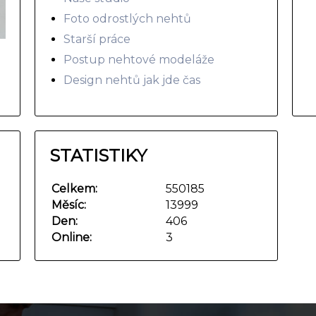
Foto odrostlých nehtů
Starší práce
Postup nehtové modeláže
Design nehtů jak jde čas
STATISTIKY
Celkem:
550185
Měsíc:
13999
Den:
406
Online:
3