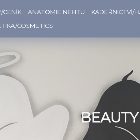
/CENÍK
ANATOMIE NEHTU
KADEŘNICTVÍ/H
TIKA/COSMETICS
BEAUTY