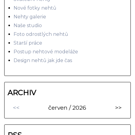
Nové fotky nehtů
Nehty galerie
Naše studio
Foto odrostlých nehtů
Starší práce
Postup nehtové modeláže
Design nehtů jak jde čas
ARCHIV
<<
červen / 2026
>>